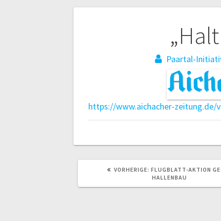
Beitragsnaviga
„Halt
Paartal-Initiat
https://www.aichacher-zeitung.de/
VORHERIGER
VORHERIGE:
FLUGBLATT-AKTION GE
BEITRAG:
HALLENBAU