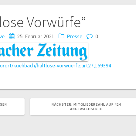
tion
lose Vorwürfe“
ive
25. Februar 2021
Presse
0
vorort/kuehbach/haltlose-vorwuerfe;art27,159394
NÄCHSTER
GEN
NÄCHSTER:
MITGLIEDERZAHL AUF 424
BEITRAG:
ANGEWACHSEN