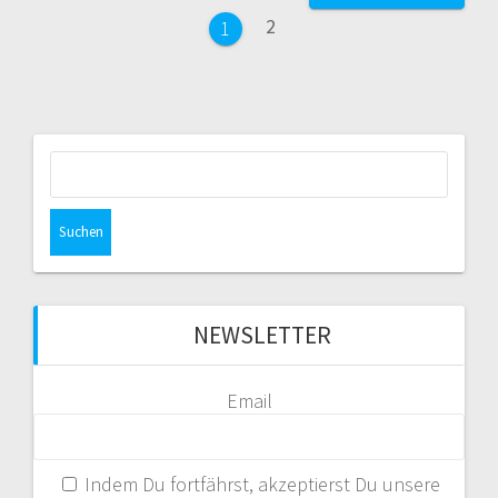
Seite
2
Seite
1
Suche
nach:
NEWSLETTER
Email
Indem Du fortfährst, akzeptierst Du unsere