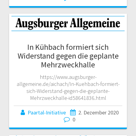
In Kühbach formiert sich
Widerstand gegen die geplante
Mehrzweckhalle
https://www.augsburger-
allgemeine.de/aichach/In-Kuehbach-formiert-
sich-Widerstand-gegen-die-geplante-
Mehrzweckhalle-id58641836.html
Paartal-Initiative
2. Dezember 2020
0