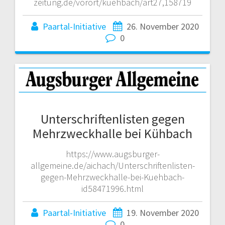
zeitung.de/vorort/kuehbach/art27,158719
Paartal-Initiative
26. November 2020
0
Unterschriftenlisten gegen
Mehrzweckhalle bei Kühbach
https://www.augsburger-
allgemeine.de/aichach/Unterschriftenlisten-
gegen-Mehrzweckhalle-bei-Kuehbach-
id58471996.html
Paartal-Initiative
19. November 2020
0