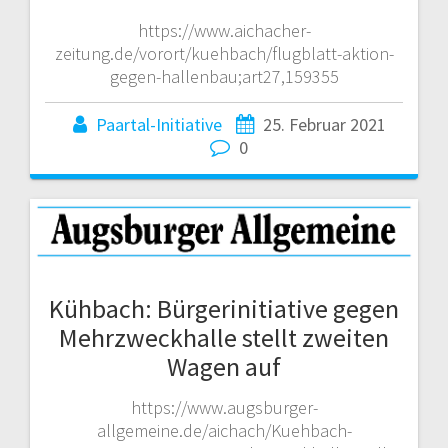
https://www.aichacher-
zeitung.de/vorort/kuehbach/flugblatt-aktion-
gegen-hallenbau;art27,159355
Paartal-Initiative
25. Februar 2021
0
Kühbach: Bürgerinitiative gegen
Mehrzweckhalle stellt zweiten
Wagen auf
https://www.augsburger-
allgemeine.de/aichach/Kuehbach-