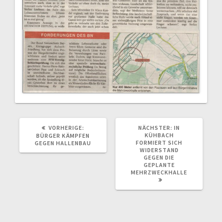
VORHERIGER
NÄCHSTER
VORHERIGE:
NÄCHSTER:
IN
BEITRAG:
BEITRAG:
KÜHBACH
BÜRGER KÄMPFEN
FORMIERT SICH
GEGEN HALLENBAU
WIDERSTAND
GEGEN DIE
GEPLANTE
MEHRZWECKHALLE